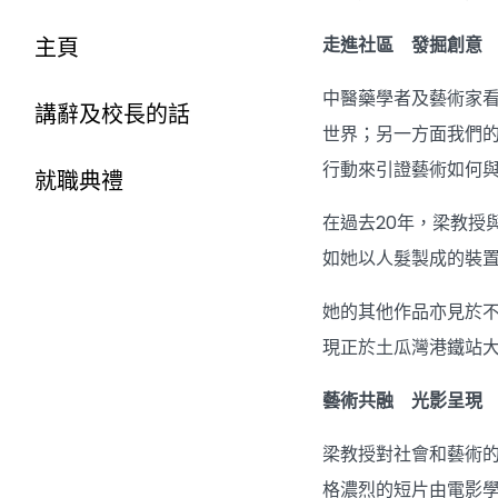
主頁
走進社區 發掘創意
中醫藥學者及藝術家
講辭及校長的話
世界；另一方面我們
行動來引證藝術如何
就職典禮
在過去20年，梁教授
如她以人髮製成的裝置
她的其他作品亦見於
現正於土瓜灣港鐵站
藝術共融 光影呈現
梁教授對社會和藝術
格濃烈的短片由電影