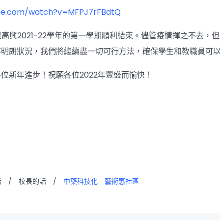
ube.com/watch?v=MFPJ7rFBdtQ
我很高興2021-22學年的第一學期順利結束。儘管疫情揮之不去
不明朗狀況，我們將繼續盡一切可行方法，確保學生和教職員可
位新年進步！祝願各位2022年豐盛而愉快！
話
/
校長的話
/
中藥科技化 藝術惠社區