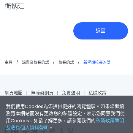
衞炳江
返回
主頁
/
講辭及校長的話
/
校長的話
/
新學期校長的話
網頁地圖
|
無障礙網頁
|
免責聲明
|
私隱政策
我們使用Cookies為您提供更好的瀏覽體驗。如果您繼續
2026 香港浸會大學 版權所有
瀏覽本網站而沒有更改您的私隱設定，表示您同意我們使
用Cookies。如欲了解更多，請參閱我們的
私隱政策聲明
及收集個人資料聲明
。