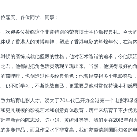
各位嘉宾、各位同学、同事：
学，欢迎各位莅临这个非常特别的荣誉博士学位颁授典礼。今天
他体现了香港人的拼搏精神，塑造了香港电影的辉煌年代，在海
小时候的磨练成就他坚毅的性格，他对艺术造诣的追求，令他演
国之君，他都能把角色活灵活现呈现出来。当然，他演得最好的
台的茄哩啡，也创造过许多经典角色；他曾经夺得多个电影奖项
就，仍不断学习，不断挑战自己，更重要是他时常保持谦卑和感
致力培育电影人才。浸大于70年代已开办全港第一个电影和录像课
面和更具规模的影视艺术和创意媒体教育，历年来培育了不少优
近年新晋的陈志发、陈小娟、黄绮琳等等。我们更在2018年创
生的参赛作品，而且作品水平非常高，我们亦邀请到国际知名的