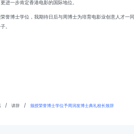
，更进一步肯定香港电影的国际地位。
颁荣誉博士学位，我期待日后与周博士为培育电影业创意人才一
份子。
话
/
讲辞
/
颁授荣誉博士学位予周润发博士典礼校长致辞