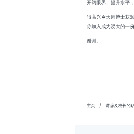
开阔眼界、提升水平
很高兴今天周博士获
你加入成为浸大的一
谢谢。
主页
/
讲辞及校长的