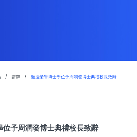
話
/
講辭
/
頒授榮譽博士學位予周潤發博士典禮校長致辭
學位予周潤發博士典禮校長致辭