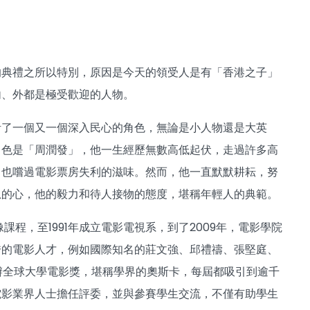
的典禮之所以特別，原因是今天的領受人是有「香港之子」
內、外都是極受歡迎的人物。
活了一個又一個深入民心的角色，無論是小人物還是大英
角色是「周潤發」，他一生經歷無數高低起伏，走過許多高
，也嚐過電影票房失利的滋味。然而，他一直默默耕耘，努
恩的心，他的毅力和待人接物的態度，堪稱年輕人的典範。
程，至1991年成立電影電視系，到了2009年，電影學院
秀的電影人才，例如國際知名的莊文強、邱禮禱、張堅庭、
辦全球大學電影獎，堪稱學界的奧斯卡，每屆都吸引到逾千
電影業界人士擔任評委，並與參賽學生交流，不僅有助學生