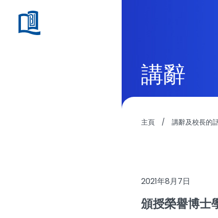
講辭
主頁
/
講辭及校長的
2021年8月7日
頒授榮譽博士