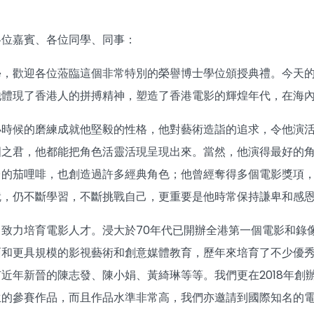
各位嘉賓、各位同學、同事：
學，歡迎各位蒞臨這個非常特別的榮譽博士學位頒授典禮。今天
他體現了香港人的拼搏精神，塑造了香港電影的輝煌年代，在海
小時候的磨練成就他堅毅的性格，他對藝術造詣的追求，令他演
國之君，他都能把角色活靈活現呈現出來。當然，他演得最好的
台的茄哩啡，也創造過許多經典角色；他曾經奪得多個電影獎項
就，仍不斷學習，不斷挑戰自己，更重要是他時常保持謙卑和感
致力培育電影人才。浸大於70年代已開辦全港第一個電影和錄像課
面和更具規模的影視藝術和創意媒體教育，歷年來培育了不少優
近年新晉的陳志發、陳小娟、黃綺琳等等。我們更在2018年創
生的參賽作品，而且作品水準非常高，我們亦邀請到國際知名的