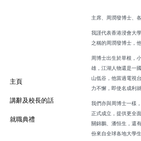
主席、周潤發博士、
我謹代表香港浸會大
之稱的周潤發博士，
周博士出生於草根，
雄，江湖人物還是一
山低谷，他當過電視
主頁
力不懈，即使名成利
講辭及校長的話
我們亦與周博士一樣，
正式成立，提供更全
就職典禮
關錦鵬、潘恒生，還有
份來自全球各地大學