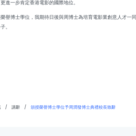
，更進一步肯定香港電影的國際地位。
頒榮譽博士學位，我期待日後與周博士為培育電影業創意人才一
份子。
話
/
講辭
/
頒授榮譽博士學位予周潤發博士典禮校長致辭