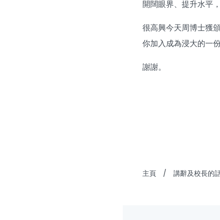
開闊眼界、提升水平
很高興今天周博士獲
你加入成為浸大的一
謝謝。
主頁
/
講辭及校長的