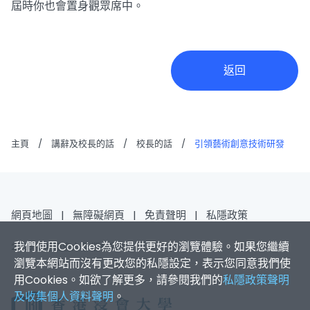
屆時你也會置身觀眾席中。
返回
主頁
/
講辭及校長的話
/
校長的話
/
引領藝術創意技術研發
網頁地圖
|
無障礙網頁
|
免責聲明
|
私隱政策
我們使用Cookies為您提供更好的瀏覽體驗。如果您繼續
2026 香港浸會大學 版權所有
瀏覽本網站而沒有更改您的私隱設定，表示您同意我們使
用Cookies。如欲了解更多，請參閱我們的
私隱政策聲明
及收集個人資料聲明
。