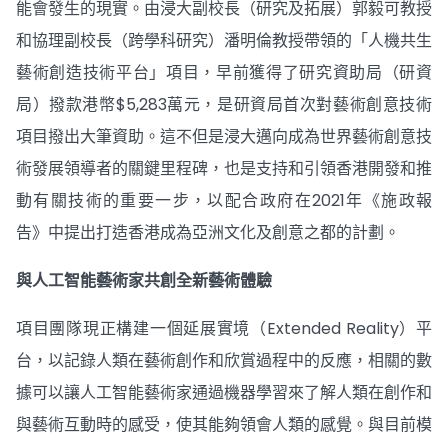
能會發生的現實。由浸大副校長（研究及拓展）郭毅可教授
和協理副校長（跨學科研究）潘明倫教授帶領的「人機共生
藝術創造技術平台」項目，早前獲得了研究資助局（研資
局）撥款港幣$5,283萬元，是研資局首次對藝術創意技術
項目撥出大筆資助。這不但是浸大邁向成為世界藝術創意技
術發展領導者的關鍵里程碑，也是支持和引領香港開發和推
動有關技術的重要一步，以配合政府在2021年《施政報
告》中提出打造香港成為亞洲文化及創意之都的計劃。
與人工智能藝術家共創全新藝術體驗
項目團隊現正構建一個延展實境（Extended Reality）平
台，以記錄人類在藝術創作和欣賞過程中的反應，相關的數
據可以讓人工智能藝術家通過機器學習來了解人類在創作和
與藝術互動時的感受，使其能夠領會人類的感覺。與目前模