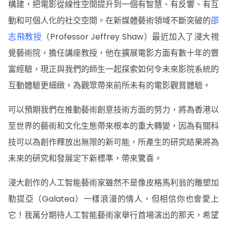
構建，把電影從線性空間提升到一個有智慧、有反響、有互
動和可個人化的社交空間。在新媒體藝術領域不斷突破的
邵
志飛教授
（Professor Jeffrey Shaw）最近加入了浸大視
覺藝術院，擔任講座教授，他在擴展電影方面有數十年的豐
富經驗，現正與我們的師生一起探索如何令未來影院系統的
互動體驗更細緻，為觀眾帶來前所未有的電影觀賞體驗。
可以預期我們在推動藝術創意技術方面的努力，將為香港以
至世界的藝術和文化生態帶來根本的重大轉變，因為有關科
技可以為創作釋放出無限的新可能，所產生的研究結果將為
未來的研究和發展定下新標準，帶來驚喜。
浸大創作的人工智能藝術家雖然不是像皮格馬利翁的雕塑加
勒提亞（Galatea）一樣浪漫的情人，但相信你也會愛上
它！我萬分期待人工智能藝術家舉行首場演出的那天，希望